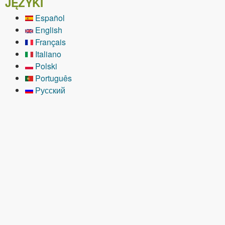
JĘZYKI
Español
English
Français
Italiano
Polski
Português
Русский